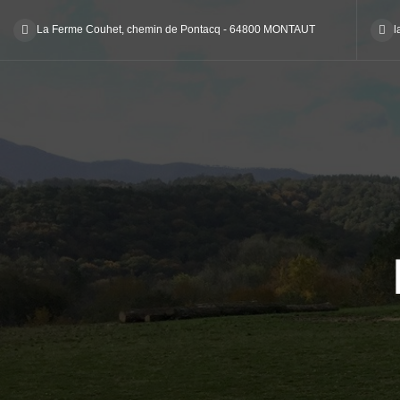
La Ferme Couhet, chemin de Pontacq - 64800 MONTAUT
l