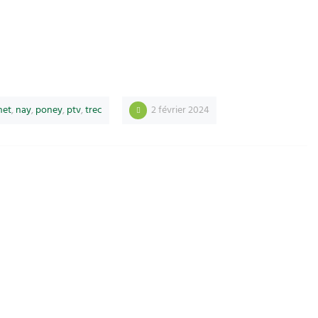
het
,
nay
,
poney
,
ptv
,
trec
2 février 2024