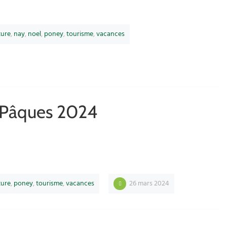
ture
,
nay
,
noel
,
poney
,
tourisme
,
vacances
 Pâques 2024
ture
,
poney
,
tourisme
,
vacances
26 mars 2024