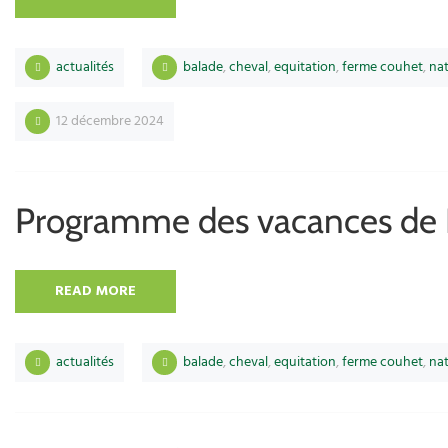
actualités
balade
,
cheval
,
equitation
,
ferme couhet
,
na
12 décembre 2024
Programme des vacances de
READ MORE
actualités
balade
,
cheval
,
equitation
,
ferme couhet
,
na