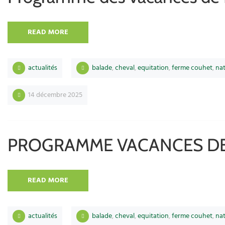
READ MORE
actualités
balade
,
cheval
,
equitation
,
ferme couhet
,
na
14 décembre 2025
PROGRAMME VACANCES DE
READ MORE
actualités
balade
,
cheval
,
equitation
,
ferme couhet
,
na