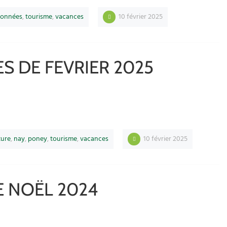
données
,
tourisme
,
vacances
10 février 2025
 DE FEVRIER 2025
ture
,
nay
,
poney
,
tourisme
,
vacances
10 février 2025
 NOËL 2024