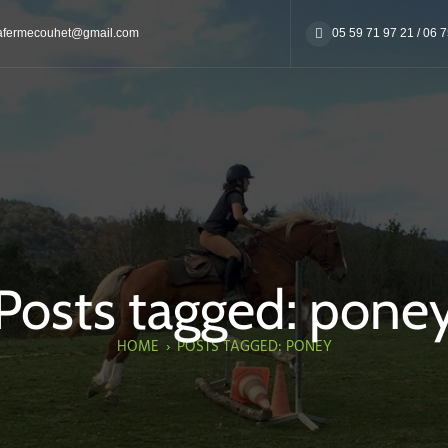
afermecouhet@gmail.com
05 59 71 97 21 / 06 
Posts tagged: pone
HOME
›
POSTS TAGGED: PONEY