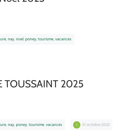
ture
,
nay
,
noel
,
poney
,
tourisme
,
vacances
 TOUSSAINT 2025
ture
,
nay
,
poney
,
tourisme
,
vacances
21 octobre 2025