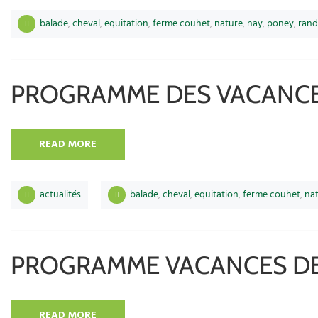
balade
,
cheval
,
equitation
,
ferme couhet
,
nature
,
nay
,
poney
,
ran
PROGRAMME DES VACANCES
READ MORE
actualités
balade
,
cheval
,
equitation
,
ferme couhet
,
na
PROGRAMME VACANCES DE
READ MORE