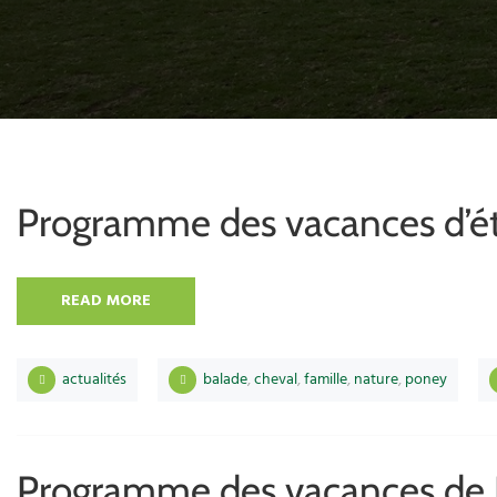
Programme des vacances d’é
READ MORE
actualités
balade
,
cheval
,
famille
,
nature
,
poney
Programme des vacances de