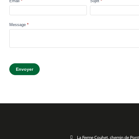
Email
*
Sujet
*
Message
*
Envoyer
La Ferme Couhet, chemin de P