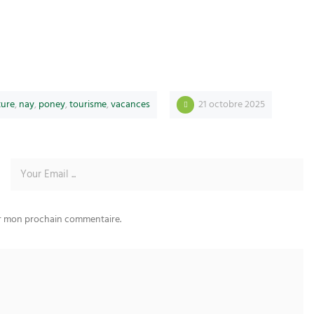
ture
,
nay
,
poney
,
tourisme
,
vacances
21 octobre 2025
ur mon prochain commentaire.