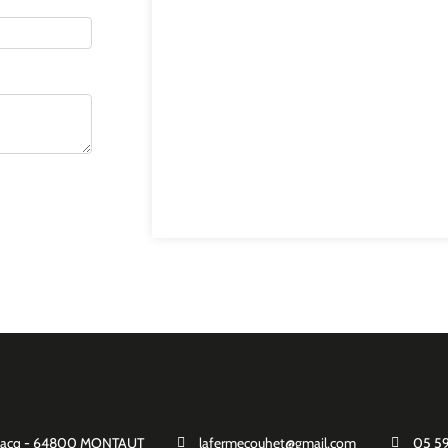
ontacq - 64800 MONTAUT
lafermecouhet@gmail.com
05 59