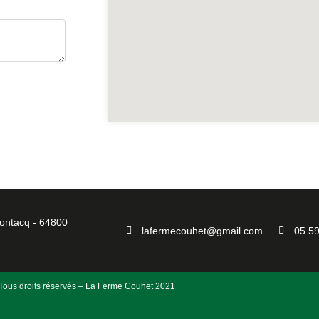
ontacq - 64800
lafermecouhet@gmail.com
05 59
Tous droits réservés – La Ferme Couhet 2021