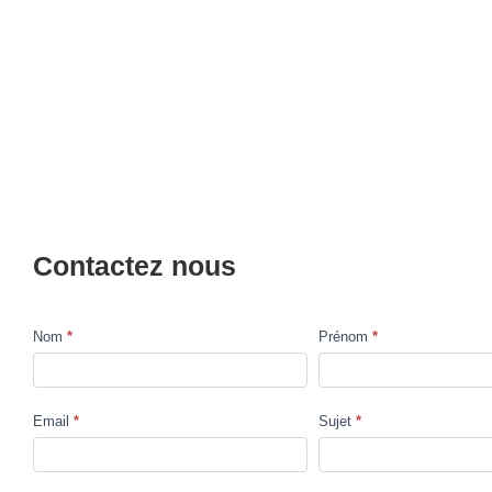
Contactez nous
Nom
*
Prénom
*
Contact
Us
Email
*
Sujet
*