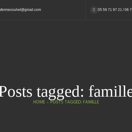
afermecouhet@gmail.com
05 59 71 97 21 / 06 
Posts tagged: famill
HOME
›
POSTS TAGGED: FAMILLE