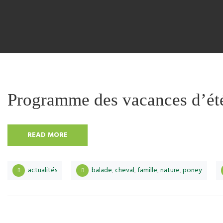
Programme des vacances d’ét
READ MORE
actualités
balade
,
cheval
,
famille
,
nature
,
poney