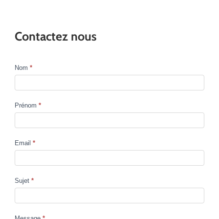
Contactez nous
Nom
*
Contact
Us
Prénom
*
Email
*
Sujet
*
Message
*