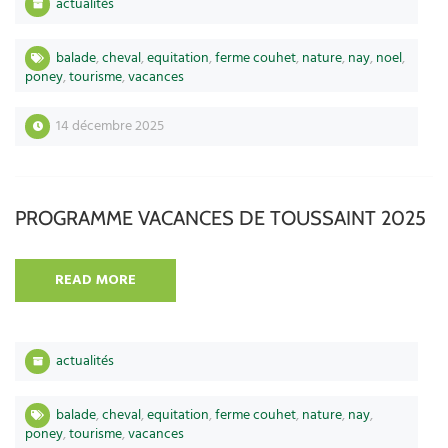
actualités
balade
,
cheval
,
equitation
,
ferme couhet
,
nature
,
nay
,
noel
,
poney
,
tourisme
,
vacances
14 décembre 2025
PROGRAMME VACANCES DE TOUSSAINT 2025
READ MORE
actualités
balade
,
cheval
,
equitation
,
ferme couhet
,
nature
,
nay
,
poney
,
tourisme
,
vacances