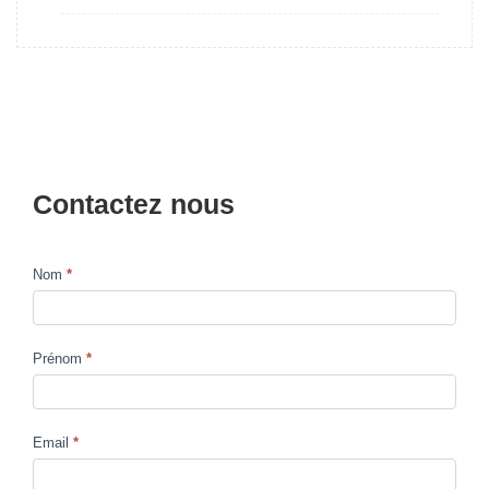
Contactez nous
Nom
*
Contact
Us
Prénom
*
Email
*