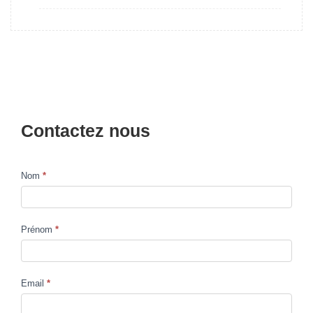
Contactez nous
Nom
*
Contact
Us
Prénom
*
Email
*