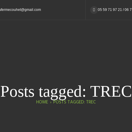
afermecouhet@gmail.com
05 59 71 97 21 / 06 
Posts tagged: TREC
HOME
›
POSTS TAGGED: TREC