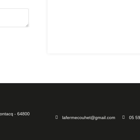
ontacq - 64800
lafermecouhet@gmail.com
05 59