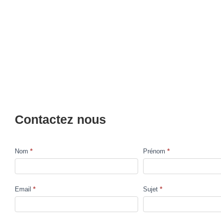
Contactez nous
Nom
*
Prénom
*
Contact
Us
Email
*
Sujet
*