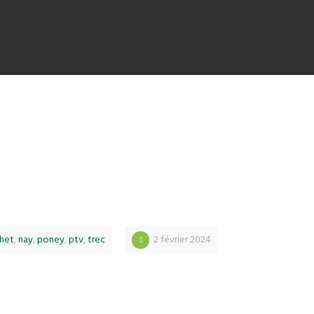
het
,
nay
,
poney
,
ptv
,
trec
2 février 2024