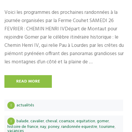
Voici les programmes des prochaines randonnées à la
journée organisées par la Ferme Couhet SAMEDI 26
FEVRIER : CHEMIN HENRI IVDépart de Montaut pour
rejoindre Gomer par le célèbre itinéraire historique : le
Chemin Henri IV, qui relie Pau à Lourdes par les crêtes du
piémont pyrénéen offrant des panoramas grandioses sur
les montagnes d’un côté et la plaine de …
READ MORE
actualités
balade
,
cavalier
,
cheval
,
coarraze
,
equitation
,
gomer
,
histoire de france
,
nay
,
poney
,
randonnée equestre
,
tourisme
,
vacances