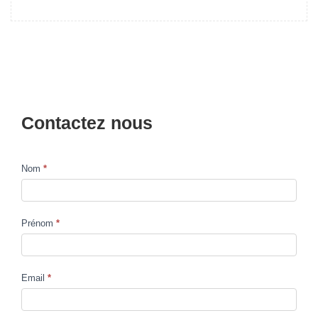
Contactez nous
Nom
*
Contact
Us
Prénom
*
Email
*