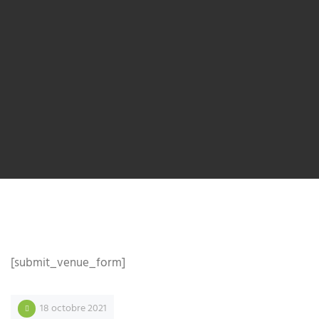
[submit_venue_form]
18 octobre 2021