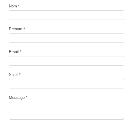
Nom
*
Contact
Us
Prénom
*
Email
*
Sujet
*
Message
*