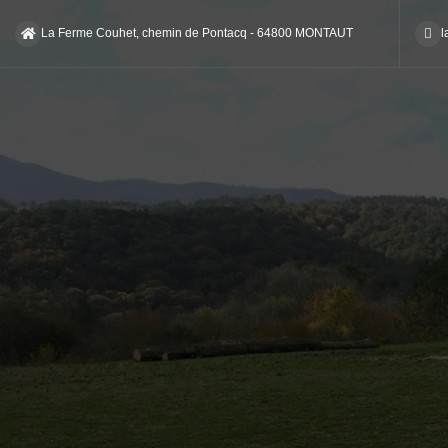
La Ferme Couhet, chemin de Pontacq - 64800 MONTAUT
l