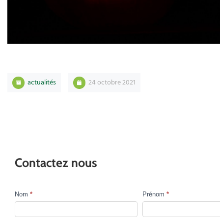
actualités
24 octobre 2021
Contactez nous
Nom
*
Prénom
*
Contact
Us