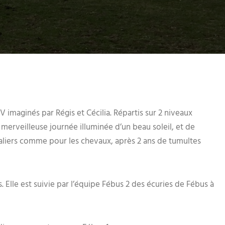
 imaginés par Régis et Cécilia. Répartis sur 2 niveaux
e merveilleuse journée illuminée d’un beau soleil, et de
aliers comme pour les chevaux, après 2 ans de tumultes
 Elle est suivie par l’équipe Fébus 2 des écuries de Fébus à