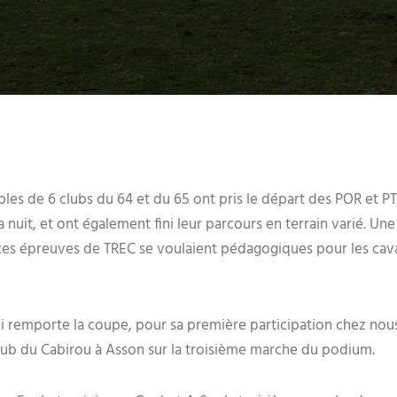
ples de 6 clubs du 64 et du 65 ont pris le départ des POR et PTV
a nuit, et ont également fini leur parcours en terrain varié. Un
 ces épreuves de TREC se voulaient pédagogiques pour les cav
qui remporte la coupe, pour sa première participation chez nous.
club du Cabirou à Asson sur la troisième marche du podium.