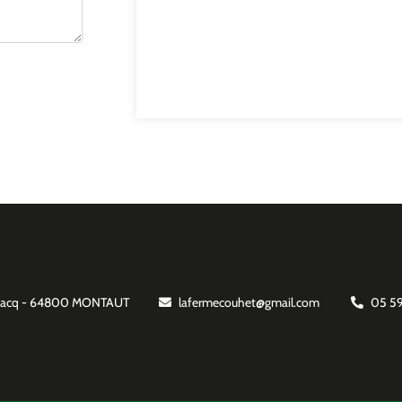
ontacq - 64800 MONTAUT
lafermecouhet@gmail.com
05 59