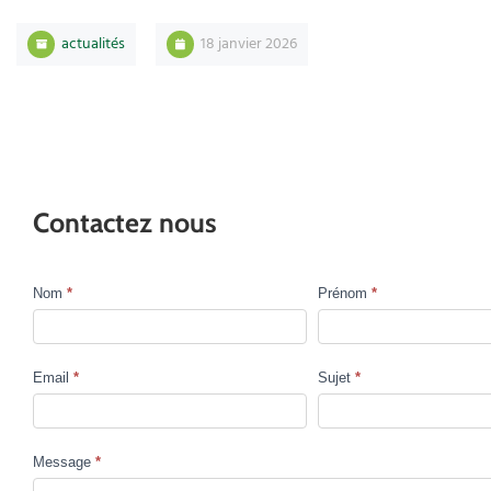
actualités
18 janvier 2026
Contactez nous
Nom
*
Prénom
*
Contact
Us
Email
*
Sujet
*
Message
*