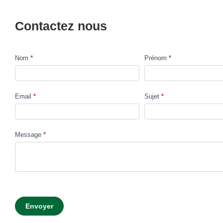
Contactez nous
Nom
*
Prénom
*
Contact
Us
Email
*
Sujet
*
Message
*
Envoyer