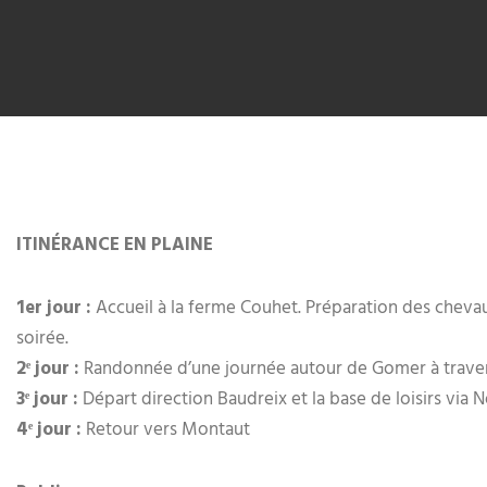
ITINÉRANCE EN PLAINE
1er jour :
Accueil à la ferme Couhet. Préparation des chevau
soirée.
2ᵉ jour :
Randonnée d’une journée autour de Gomer à travers 
3ᵉ jour :
Départ direction Baudreix et la base de loisirs via 
4ᵉ jour :
Retour vers Montaut