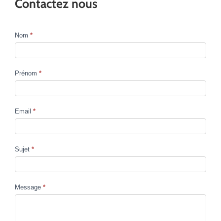
Contactez nous
Nom
*
Contact
Us
Prénom
*
Email
*
Sujet
*
Message
*