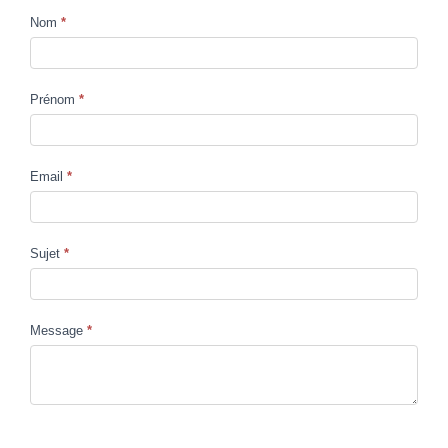
Nom
*
Contact
Us
Prénom
*
Email
*
Sujet
*
Message
*